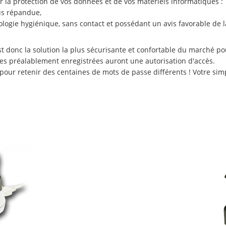
r la protection de vos données et de vos matériels informatiques :
lus répandue,
nologie hygiénique, sans contact et possédant un avis favorable de l
t donc la solution la plus sécurisante et confortable du marché po
nes préalablement enregistrées auront une autorisation d'accès.
 pour retenir des centaines de mots de passe différents ! Votre si