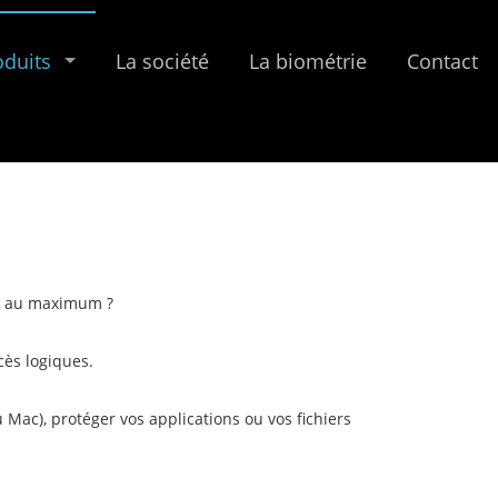
oduits
La société
La biométrie
Contact
nt au maximum ?
cès logiques.
 Mac), protéger vos applications ou vos fichiers