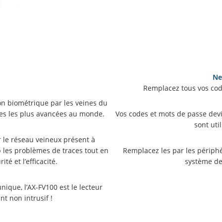
Ne
Remplacez tous vos cod
ion biométrique par les veines du
ues les plus avancées au monde.
Vos codes et mots de passe devi
sont ut
r le réseau veineux présent à
p les problèmes de traces tout en
Remplacez les par les périphé
é et l’efficacité.
système de 
ique, l’AX-FV100 est le lecteur
nt non intrusif !